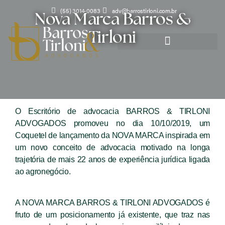
(55) 3014-0083
adv@barrostirloni.com.br
Nova Marca Barros &
Tirloni
TRABALHE CONOSCO
O Escritório de advocacia BARROS & TIRLONI
ADVOGADOS promoveu no dia 10/10/2019, um
Coquetel de lançamento da NOVA MARCA inspirada em
um novo conceito de advocacia motivado na longa
trajetória de mais 22 anos de experiência jurídica ligada
ao agronegócio.
A NOVA MARCA BARROS & TIRLONI ADVOGADOS é
fruto de um posicionamento já existente, que traz nas